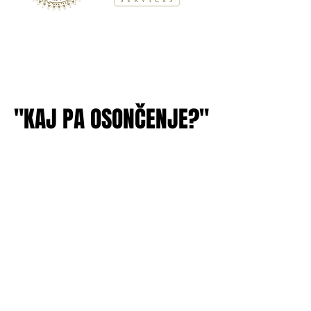
"KAJ PA OSONČENJE?"
"KAJ PA OSONČENJE?"