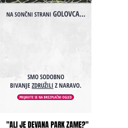
GOLOVCA...
NA SONČNI STRANI
SMO SODOBNO
BIVANJE
ZDRUŽILI
Z NARAVO.
PRIJAVITE SE NA BREZPLAČNI OGLED
"ALI JE DEVANA PARK ZAME?"
"ALI JE DEVANA PARK ZAME?"