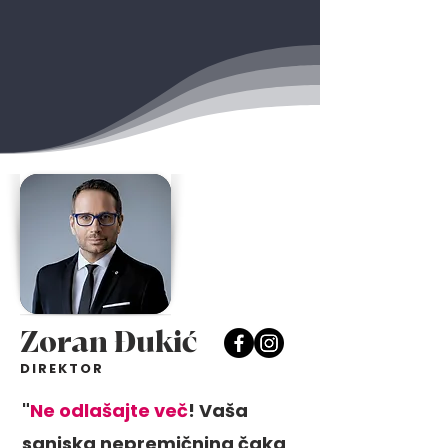
Zoran Đukić
DIREKTOR
"
Ne odlašajte več
! Vaša
sanjska nepremičnina čaka