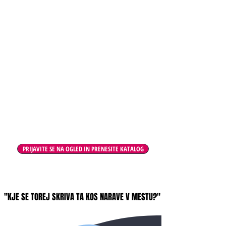
PRIJAVITE SE NA OGLED IN PRENESITE KATALOG
"KJE SE TOREJ SKRIVA TA KOS NARAVE V MESTU?"
"KJE SE TOREJ SKRIVA TA KOS NARAVE V MESTU?"