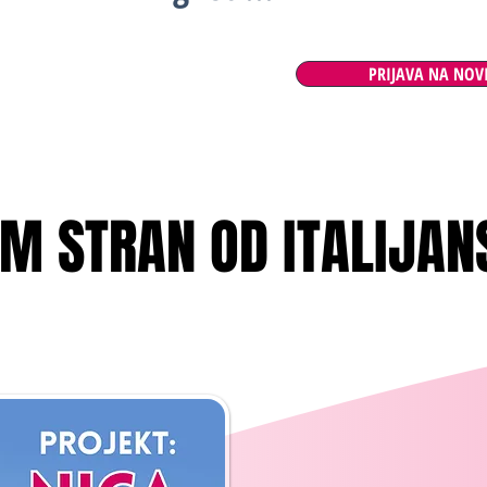
PRIJAVA NA NOV
0M STRAN OD ITALIJA
0M STRAN OD ITALIJA