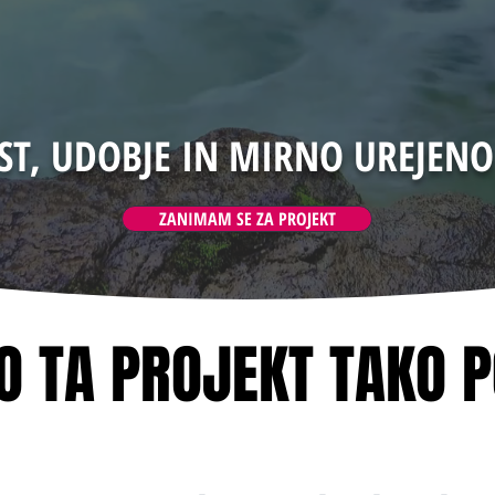
T, UDOBJE IN MIRNO UREJENO
ZANIMAM SE ZA PROJEKT
O TA PROJEKT TAKO 
O TA PROJEKT TAKO 