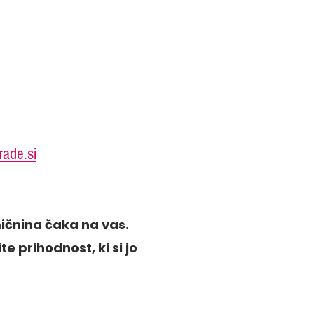
rade.si
ičnina čaka na vas.
e prihodnost, ki si jo