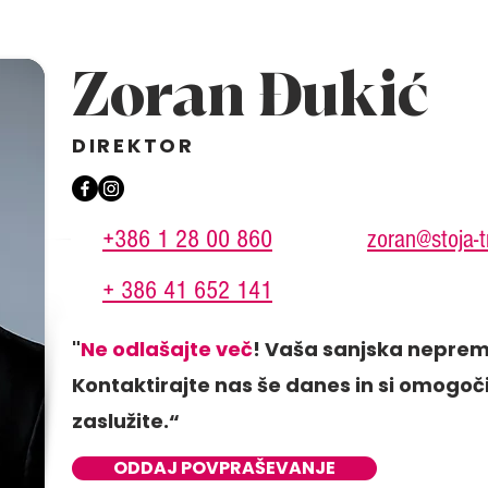
Zoran Đukić
DIREKTOR
+386 1 28 00 860
zoran@stoja-t
+ 386 41 652 141
"
Ne odlašajte več
! Vaša sanjska neprem
Kontaktirajte nas še danes in si omogočit
zaslužite.“
ODDAJ POVPRAŠEVANJE