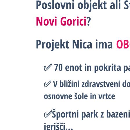
Poslovni objekt ali 
Novi Gorici
?
Projekt Nica ima
OB
✅ 70 enot in pokrita pa
✅ V bližini zdravstveni d
osnovne šole in vrtce
✅Športni park z bazeni
igrišči...