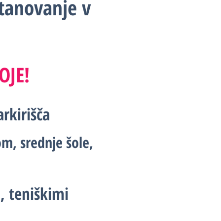
Stanovanje v
OJE!
rkirišča
om, srednje šole,
, teniškimi