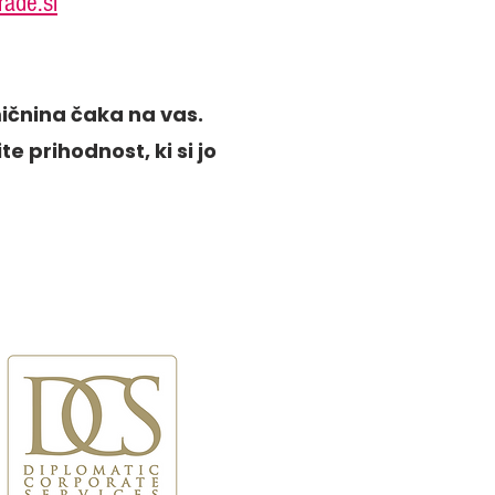
rade.si
ičnina čaka na vas.
e prihodnost, ki si jo