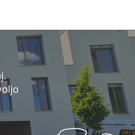
j.
voljo