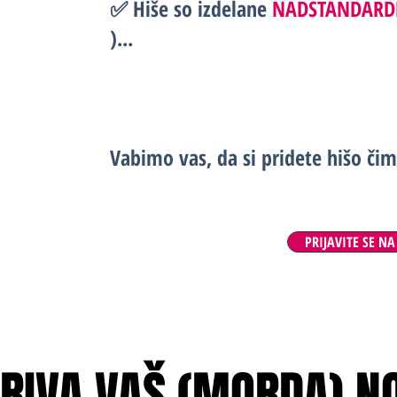
✅ Hiše so izdelane
NADSTANDAR
)...
Vabimo vas, da si pridete hišo čim
PRIJAVITE SE N
KRIVA VAŠ (MORDA) N
KRIVA VAŠ (MORDA) N