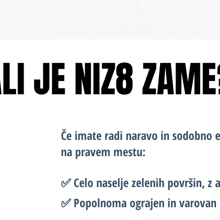
LI JE NIZ8 ZAM
LI JE NIZ8 ZAM
Če imate radi naravo in sodobno 
na pravem mestu:
✅ Celo naselje zelenih površin, z a
✅ Popolnoma ograjen in varovan p