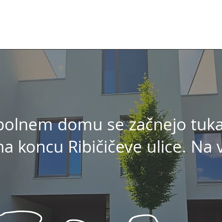
polnem domu se začnejo tuka
a koncu Ribičičeve ulice. Na 