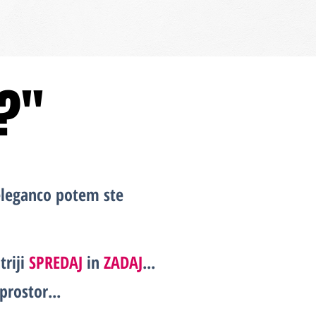
E?"
E?"
eleganco potem ste
triji
SPREDAJ
in
ZADAJ
...
rostor...