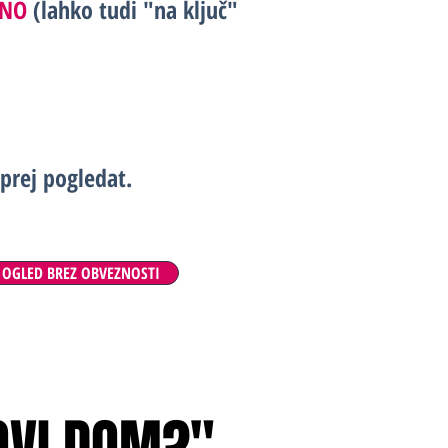
DNO
(lahko tudi "na ključ"
prej pogledat.
A OGLED BREZ OBVEZNOSTI
OVI DOM?"
OVI DOM?"