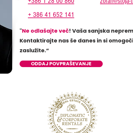
+386 1 28 00 860
zoran@stoja-t
+ 386 41 652 141
"
Ne odlašajte več
! Vaša sanjska neprem
Kontaktirajte nas še danes in si omogočit
zaslužite.“
ODDAJ POVPRAŠEVANJE