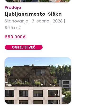
Prodaja
Ljubljana mesto, Šiška
Stanovanje | 3-sobno | 2028 |
96.5 m2
689.000€
OGLEJ SI VEČ