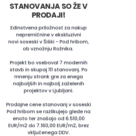
STANOVANJA SO ŽE V
PRODAJI!
Edinstvena priložnost za nakup
nepremičnine v ekskluzivni
novi soseski v Šiški - Pod hribom,
ob vznožnju Rožnika.
Projekt bo vseboval 7 modernih
stavb in skupaj 111 stanovanj. Po
mnenju strank gre za enega
najboljših in najbolj zaželenih
projektov v Ljubljani.
Prodajne cene stanovanj v soseski
Pod hribom se razlikujejo glede na
enoto ter znašajo od 6.510,00
EUR/m2 do 7.160,00 EUR/m2, brez
vključenega DDV.