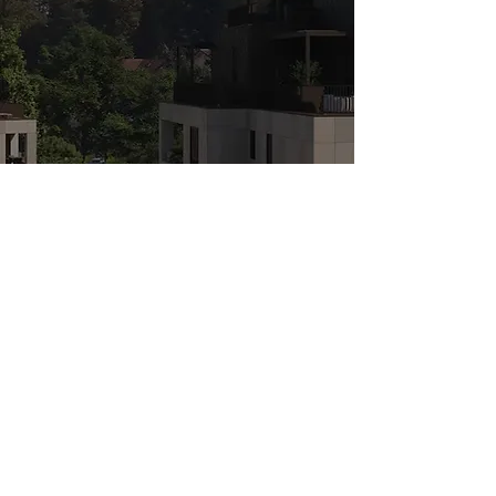
Naja Sporoča še...
Že podpisujemo pogodbe za
stanovanja.